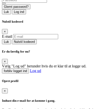
Glemt password?
Luk
Log ind
Nulstil kodeord
×
E-mail
Luk
Nulstil kodeord
Er du færdig for nu?
×
Vælg "Log ud" herunder hvis du er klar til at logge ud.
Log ud
forbliv logget ind
Opret profil
×
Indtast din e-mail for at komme i gang.