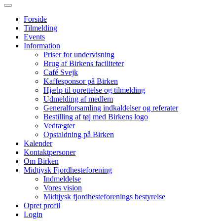
Forside
Tilmelding
Events
Information
Priser for undervisning
Brug af Birkens faciliteter
Café Svejk
Kaffesponsor på Birken
Hjælp til oprettelse og tilmelding
Udmelding af medlem
Generalforsamling indkaldelser og referater
Bestilling af tøj med Birkens logo
Vedtægter
Opstaldning på Birken
Kalender
Kontaktpersoner
Om Birken
Midtjysk Fjordhesteforening
Indmeldelse
Vores vision
Midtjysk fjordhesteforenings bestyrelse
Opret profil
Login