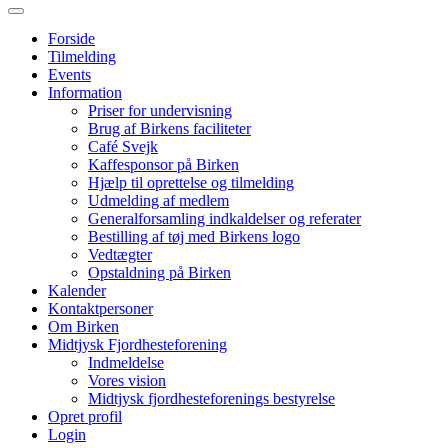
Forside
Tilmelding
Events
Information
Priser for undervisning
Brug af Birkens faciliteter
Café Svejk
Kaffesponsor på Birken
Hjælp til oprettelse og tilmelding
Udmelding af medlem
Generalforsamling indkaldelser og referater
Bestilling af tøj med Birkens logo
Vedtægter
Opstaldning på Birken
Kalender
Kontaktpersoner
Om Birken
Midtjysk Fjordhesteforening
Indmeldelse
Vores vision
Midtjysk fjordhesteforenings bestyrelse
Opret profil
Login