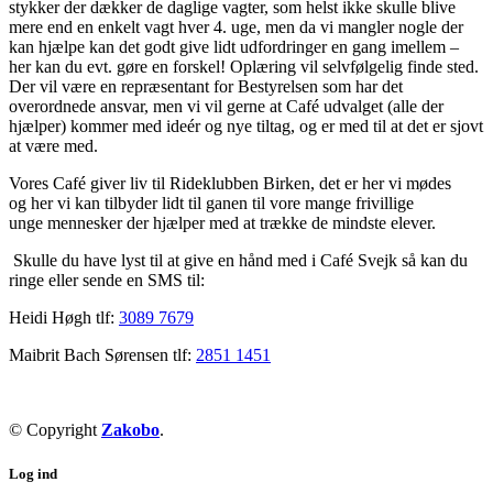
stykker der dækker de daglige vagter, som helst ikke skulle blive
mere end en enkelt vagt hver 4. uge, men da vi mangler nogle der
kan hjælpe kan det godt give lidt udfordringer en gang imellem –
her kan du evt. gøre en forskel! Oplæring vil selvfølgelig finde sted.
Der vil være en repræsentant for Bestyrelsen som har det
overordnede ansvar, men vi vil gerne at Café udvalget (alle der
hjælper) kommer med ideér og nye tiltag, og er med til at det er sjovt
at være med.
Vores Café giver liv til Rideklubben Birken, det er her vi mødes
og her vi kan tilbyder lidt til ganen til vore mange frivillige
unge mennesker der hjælper med at trække de mindste elever.
Skulle du have lyst til at give en hånd med i Café Svejk så kan du
ringe eller sende en SMS til:
Heidi Høgh tlf:
3089 7679
Maibrit Bach Sørensen tlf:
2851 1451
© Copyright
Zakobo
.
Log ind