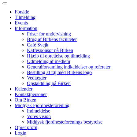
Forside
Tilmelding
Events
Information
Priser for undervisning
Brug af Birkens faciliteter
Café Svejk
Kaffesponsor på Birken
Hjælp til oprettelse og tilmelding
Udmelding af medlem
Generalforsamling indkaldelser og referater
Bestilling af tøj med Birkens logo
Vedtægter
Opstaldning på Birken
Kalender
Kontaktpersoner
Om Birken
Midtjysk Fjordhesteforening
Indmeldelse
Vores vision
Midtjysk fjordhesteforenings bestyrelse
Opret profil
Login